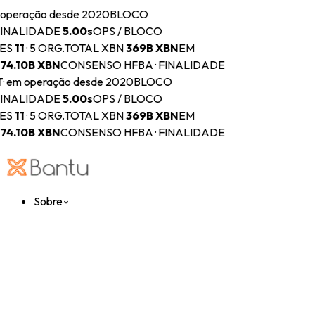
operação desde 2020
BLOCO
INALIDADE
5.00s
OPS / BLOCO
ES
11
·
5 ORG.
TOTAL XBN
369B
XBN
EM
74.10B
XBN
CONSENSO HFBA · FINALIDADE
T
·
em operação desde 2020
BLOCO
INALIDADE
5.00s
OPS / BLOCO
ES
11
·
5 ORG.
TOTAL XBN
369B
XBN
EM
74.10B
XBN
CONSENSO HFBA · FINALIDADE
Sobre