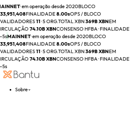
AINNET
·
em operação desde 2020
BLOCO
33,951,408
FINALIDADE
8.00s
OPS / BLOCO
VALIDADORES
11
·
5 ORG.
TOTAL XBN
369B
XBN
EM
IRCULAÇÃO
74.10B
XBN
CONSENSO HFBA · FINALIDADE
–5s
MAINNET
·
em operação desde 2020
BLOCO
33,951,408
FINALIDADE
8.00s
OPS / BLOCO
VALIDADORES
11
·
5 ORG.
TOTAL XBN
369B
XBN
EM
IRCULAÇÃO
74.10B
XBN
CONSENSO HFBA · FINALIDADE
–5s
Sobre