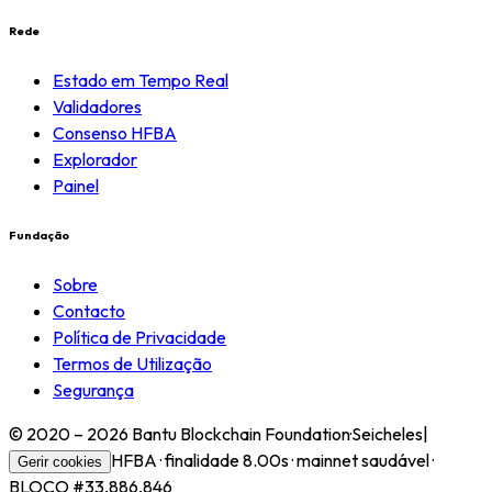
Rede
Estado em Tempo Real
Validadores
Consenso HFBA
Explorador
Painel
Fundação
Sobre
Contacto
Política de Privacidade
Termos de Utilização
Segurança
© 2020 – 2026 Bantu Blockchain Foundation
·
Seicheles
|
HFBA ·
finalidade
8.00s
·
mainnet saudável
·
Gerir cookies
BLOCO
#
33,886,846