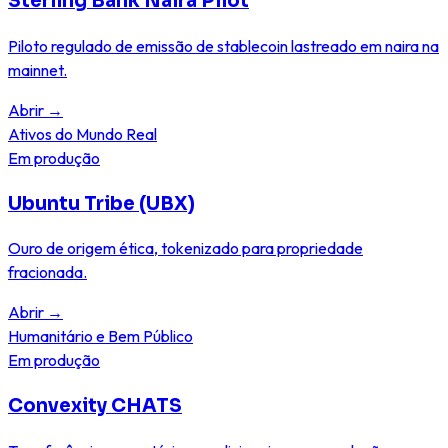
Sterling Bank Naira Pilot
Piloto regulado de emissão de stablecoin lastreado em naira na
mainnet.
Abrir
→
Ativos do Mundo Real
Em produção
Ubuntu Tribe (UBX)
Ouro de origem ética, tokenizado para propriedade
fracionada.
Abrir
→
Humanitário e Bem Público
Em produção
Convexity CHATS