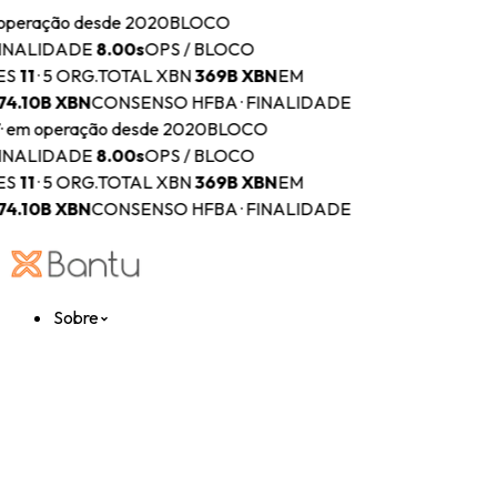
operação desde 2020
BLOCO
INALIDADE
8.00s
OPS / BLOCO
ES
11
·
5 ORG.
TOTAL XBN
369B
XBN
EM
74.10B
XBN
CONSENSO HFBA · FINALIDADE
T
·
em operação desde 2020
BLOCO
INALIDADE
8.00s
OPS / BLOCO
ES
11
·
5 ORG.
TOTAL XBN
369B
XBN
EM
74.10B
XBN
CONSENSO HFBA · FINALIDADE
Sobre