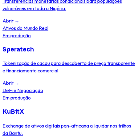
Transferências monetárias condicionais para populações
vulneráveis em toda a Nigéria.
Abrir
→
Ativos do Mundo Real
Em produção
Speratech
Tokenização de cacau para descoberta de preço transparente
e financiamento comercial.
Abrir
→
DeFi e Negociação
Em produção
KuBitX
Exchange de ativos digitais pan-africana a liquidar nos trilhos
da Bantu.