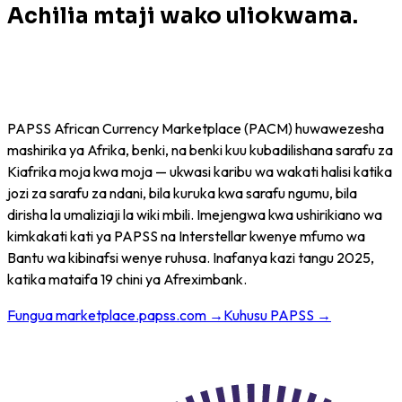
Achilia mtaji wako uliokwama.
Ondoa vizingiti vya gharama za
sarafu.
PAPSS African Currency Marketplace (PACM) huwawezesha
mashirika ya Afrika, benki, na benki kuu kubadilishana sarafu za
Kiafrika moja kwa moja — ukwasi karibu wa wakati halisi katika
jozi za sarafu za ndani, bila kuruka kwa sarafu ngumu, bila
dirisha la umaliziaji la wiki mbili. Imejengwa kwa ushirikiano wa
kimkakati kati ya PAPSS na Interstellar kwenye mfumo wa
Bantu wa kibinafsi wenye ruhusa. Inafanya kazi tangu 2025,
katika mataifa 19 chini ya Afreximbank.
Fungua marketplace.papss.com →
Kuhusu PAPSS →