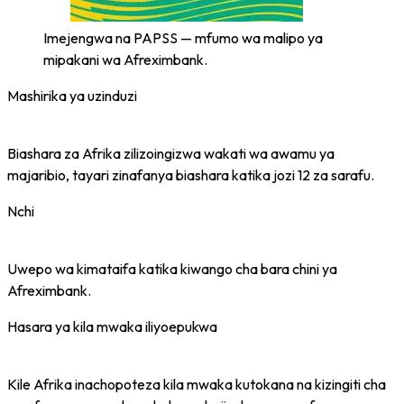
Imejengwa na PAPSS — mfumo wa malipo ya
mipakani wa Afreximbank.
Mashirika ya uzinduzi
80+
Biashara za Afrika zilizoingizwa wakati wa awamu ya
majaribio, tayari zinafanya biashara katika jozi 12 za sarafu.
Nchi
19
Uwepo wa kimataifa katika kiwango cha bara chini ya
Afreximbank.
Hasara ya kila mwaka iliyoepukwa
$5 B
Kile Afrika inachopoteza kila mwaka kutokana na kizingiti cha