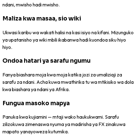
ndani, mwisho hadi mwisho.
Maliza kwa masaa, sio wiki
Ukwasi karibu wa wakati halisi na kasi isiyo na kifani. Mizunguko
ya upatanisho ya wiki mbili ikabanwa hadi kuondoa siku hiyo
hiyo.
Ondoa hatari ya sarafu ngumu
Fanya biashara moja kwa moja katika jozi za umaliziaji za
sarafu za ndani. Acha kuwa mwathirika tu wa mtikisiko wa dola
kwa biashara ya ndani ya Afrika.
Fungua masoko mapya
Panuka kwa kujiamini — mtaji wako haukukwami. Sarafu
zilizokuwa zimenaswa nyuma ya madirisha ya FX zinakuwa
mapato yanayoweza kutumika.