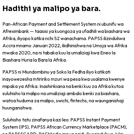
Hadithi ya malipo ya bara.
Pan-African Payment and Settlement System ni ubunifu wa
Afreximbank — taasisi ya kuongoza ya ufadhili wa biashara wa
Afrika, iliyopo katika nchi 52 wanachama. PAPSS ilizinduliwa
Accra mnamo Januari 2022, iliidhinishwa na Umoja wa Afrika
mwaka 2020, na ni tabaka kuu la umaliziaji kwa Eneo la
Biashara Huria la Bara la Afrika.
PAPSS ni Miundombinu ya Soko la Fedha iliyo katikati
inayowezesha mtiririko mzuri wa pesa kwa usalama kwenye
mipaka ya Afrika. Inashirikiana na benki kuu za Afrika kutoa
suluhisho la malipo na umaliziaji ambalo benki za biashara,
watoa huduma za malipo, swichi, fintechs, na waunganishaji
huunganishwa.
Suluhisho tatu zinafanya kazi leo: PAPSS Instant Payment
System (IPS), PAPSS African Currency Marketplace (PACM),
na PAPSSCARD. PACM ndio mpya zaidi, iliyozinduliwa Julai