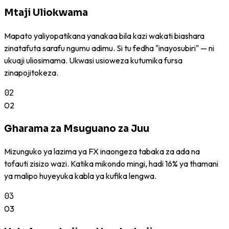
Mtaji Uliokwama
Mapato yaliyopatikana yanakaa bila kazi wakati biashara
zinatafuta sarafu ngumu adimu. Si tu fedha "inayosubiri" — ni
ukuaji uliosimama. Ukwasi usioweza kutumika fursa
zinapojitokeza.
02
02
Gharama za Msuguano za Juu
Mizunguko ya lazima ya FX inaongeza tabaka za ada na
tofauti zisizo wazi. Katika mikondo mingi, hadi 16% ya thamani
ya malipo huyeyuka kabla ya kufika lengwa.
03
03