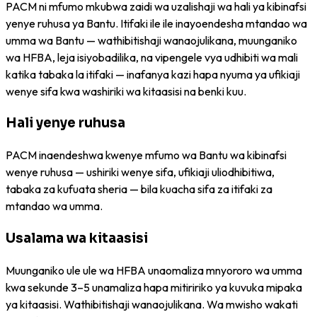
PACM ni mfumo mkubwa zaidi wa uzalishaji wa hali ya kibinafsi
yenye ruhusa ya Bantu. Itifaki ile ile inayoendesha mtandao wa
umma wa Bantu — wathibitishaji wanaojulikana, muunganiko
wa HFBA, leja isiyobadilika, na vipengele vya udhibiti wa mali
katika tabaka la itifaki — inafanya kazi hapa nyuma ya ufikiaji
wenye sifa kwa washiriki wa kitaasisi na benki kuu.
Hali yenye ruhusa
PACM inaendeshwa kwenye mfumo wa Bantu wa kibinafsi
wenye ruhusa — ushiriki wenye sifa, ufikiaji uliodhibitiwa,
tabaka za kufuata sheria — bila kuacha sifa za itifaki za
mtandao wa umma.
Usalama wa kitaasisi
Muunganiko ule ule wa HFBA unaomaliza mnyororo wa umma
kwa sekunde 3–5 unamaliza hapa mitiririko ya kuvuka mipaka
ya kitaasisi. Wathibitishaji wanaojulikana. Wa mwisho wakati