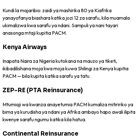
Kundi la majaribio: zaidi ya mashirika 80 ya Kiafrika
yanayofanya biashara katika jozi 12 za sarafu, kila muamala
ukimalizwa kwa sarafu ya ndani. Sampuli ya nani tayari
anasonga mtaji kupitia PACM.
Kenya Airways
Inapata Naira za Nigeria kutokana na mauzo ya tiketi,
ikibadilishana moja kwa moja kuwa Shilingi za Kenya kupitia
PACM — bila kupita katika sarafu ya tatu.
ZEP-RE (PTA Reinsurance)
Mtumiaji wa kwanza anayetumia PACM kumaliza mitiririko ya
bima ya kurudisha ya ndani ya Afrika ambayo hapo awali ilipita
kwenye sarafu ngumu katika kila hatua.
Continental Reinsurance