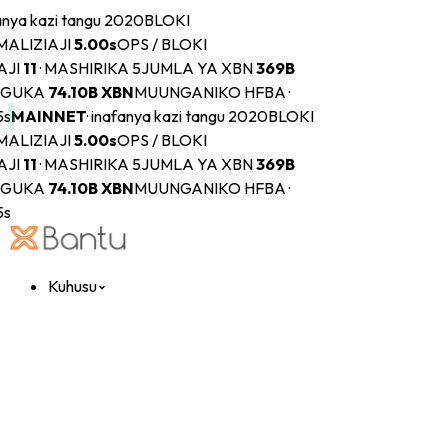
nya kazi tangu 2020
BLOKI
ALIZIAJI
5.00s
OPS / BLOKI
JI
11
·
MASHIRIKA 5
JUMLA YA XBN
369B
GUKA
74.10B
XBN
MUUNGANIKO HFBA ·
s
MAINNET
·
inafanya kazi tangu 2020
BLOKI
ALIZIAJI
5.00s
OPS / BLOKI
JI
11
·
MASHIRIKA 5
JUMLA YA XBN
369B
GUKA
74.10B
XBN
MUUNGANIKO HFBA ·
s
Kuhusu