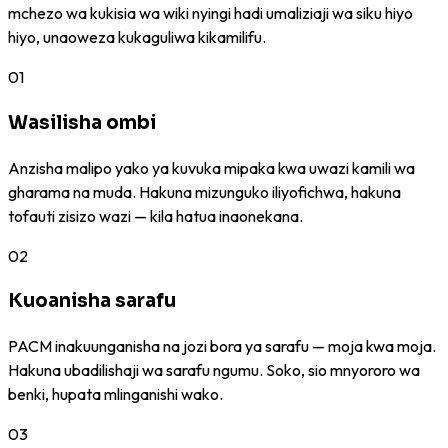
mchezo wa kukisia wa wiki nyingi hadi umaliziaji wa siku hiyo
hiyo, unaoweza kukaguliwa kikamilifu.
01
Wasilisha ombi
Anzisha malipo yako ya kuvuka mipaka kwa uwazi kamili wa
gharama na muda. Hakuna mizunguko iliyofichwa, hakuna
tofauti zisizo wazi — kila hatua inaonekana.
02
Kuoanisha sarafu
PACM inakuunganisha na jozi bora ya sarafu — moja kwa moja.
Hakuna ubadilishaji wa sarafu ngumu. Soko, sio mnyororo wa
benki, hupata mlinganishi wako.
03