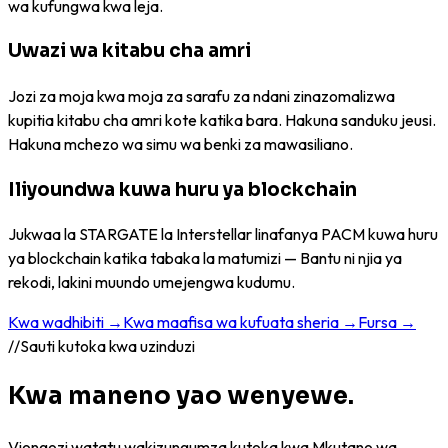
wa kufungwa kwa leja.
Uwazi wa kitabu cha amri
Jozi za moja kwa moja za sarafu za ndani zinazomalizwa
kupitia kitabu cha amri kote katika bara. Hakuna sanduku jeusi.
Hakuna mchezo wa simu wa benki za mawasiliano.
Iliyoundwa kuwa huru ya blockchain
Jukwaa la STARGATE la Interstellar linafanya PACM kuwa huru
ya blockchain katika tabaka la matumizi — Bantu ni njia ya
rekodi, lakini muundo umejengwa kudumu.
Kwa wadhibiti →
Kwa maafisa wa kufuata sheria →
Fursa →
//
Sauti kutoka kwa uzinduzi
Kwa maneno yao wenyewe.
Viongozi watatu wakizungumza kutoka kwa Mkutano wa