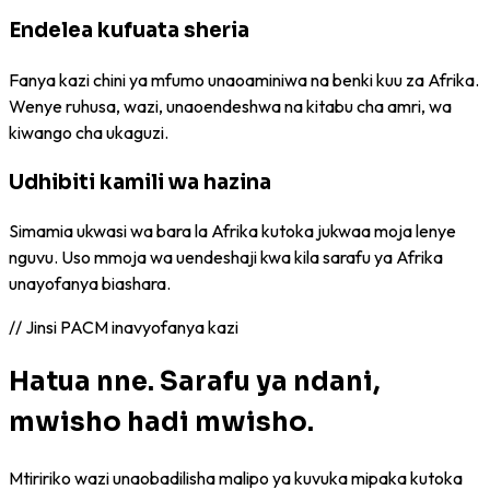
Endelea kufuata sheria
Fanya kazi chini ya mfumo unaoaminiwa na benki kuu za Afrika.
Wenye ruhusa, wazi, unaoendeshwa na kitabu cha amri, wa
kiwango cha ukaguzi.
Udhibiti kamili wa hazina
Simamia ukwasi wa bara la Afrika kutoka jukwaa moja lenye
nguvu. Uso mmoja wa uendeshaji kwa kila sarafu ya Afrika
unayofanya biashara.
// Jinsi PACM inavyofanya kazi
Hatua nne. Sarafu ya ndani,
mwisho hadi mwisho.
Mtiririko wazi unaobadilisha malipo ya kuvuka mipaka kutoka