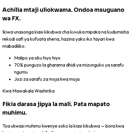
Achilia mtaji uliokwama. Ondoa msuguano
wa FX.
Ikiwa unasonga kiasi kikubwa cha kuvuka mipaka na kudumisha
rekodi safi ya kufuata sheria, hazina yako iko tayari kwa
mabadiliko.
Malipo ya siku hiyo hiyo
70% punguzo la gharama dhidi ya mizunguko ya sarafu
ngumu
Jozi za sarafu za moja kwa moja
Kwa Mawakala Washirika
Fikia darasa jipya la mali. Pata mapato
muhimu.
Toa ukwasi muhimu kwenye soko la kiasi kikubwa — bora kwa