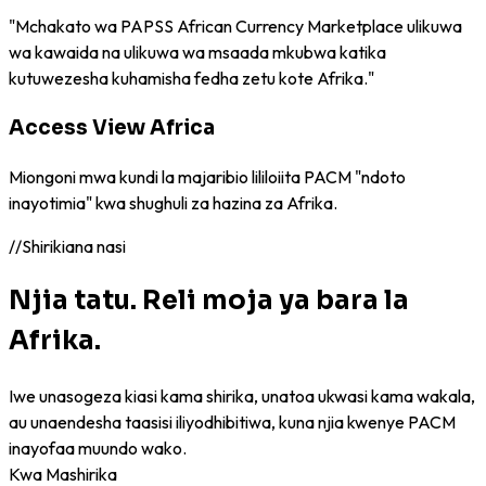
"Mchakato wa PAPSS African Currency Marketplace ulikuwa
wa kawaida na ulikuwa wa msaada mkubwa katika
kutuwezesha kuhamisha fedha zetu kote Afrika."
Access View Africa
Miongoni mwa kundi la majaribio lililoiita PACM "ndoto
inayotimia" kwa shughuli za hazina za Afrika.
//
Shirikiana nasi
Njia tatu. Reli moja ya bara la
Afrika.
Iwe unasogeza kiasi kama shirika, unatoa ukwasi kama wakala,
au unaendesha taasisi iliyodhibitiwa, kuna njia kwenye PACM
inayofaa muundo wako.
Kwa Mashirika