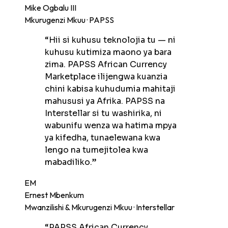
Mike Ogbalu III
Mkurugenzi Mkuu · PAPSS
“
Hii si kuhusu teknolojia tu — ni
kuhusu kutimiza maono ya bara
zima. PAPSS African Currency
Marketplace ilijengwa kuanzia
chini kabisa kuhudumia mahitaji
mahususi ya Afrika. PAPSS na
Interstellar si tu washirika, ni
wabunifu wenza wa hatima mpya
ya kifedha, tunaelewana kwa
lengo na tumejitolea kwa
mabadiliko.
”
EM
Ernest Mbenkum
Mwanzilishi & Mkurugenzi Mkuu · Interstellar
“
PAPSS African Currency