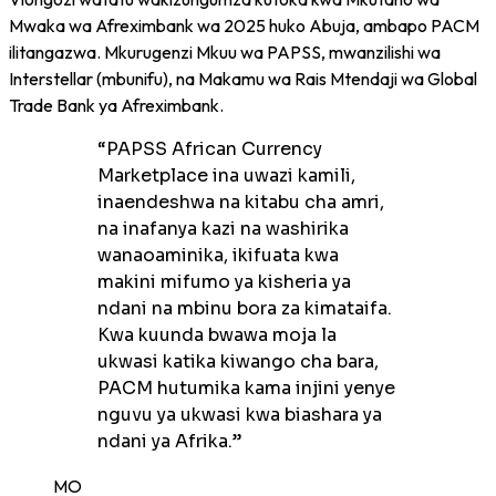
Mwaka wa Afreximbank wa 2025 huko Abuja, ambapo PACM
ilitangazwa. Mkurugenzi Mkuu wa PAPSS, mwanzilishi wa
Interstellar (mbunifu), na Makamu wa Rais Mtendaji wa Global
Trade Bank ya Afreximbank.
“
PAPSS African Currency
Marketplace ina uwazi kamili,
inaendeshwa na kitabu cha amri,
na inafanya kazi na washirika
wanaoaminika, ikifuata kwa
makini mifumo ya kisheria ya
ndani na mbinu bora za kimataifa.
Kwa kuunda bwawa moja la
ukwasi katika kiwango cha bara,
PACM hutumika kama injini yenye
nguvu ya ukwasi kwa biashara ya
ndani ya Afrika.
”
MO