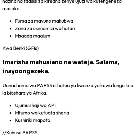
hazina na taasisi za kifedha zenye ujuzi wa kutengeneza
masoko.
Fursa za mavuno makubwa
Zana za usimamizi wa hatari
Msaada maalum
Kwa Benki (GFIs)
Imarisha mahusiano na wateja. Salama,
inayoongezeka.
Uanachama wa PAPSS ni hatua ya kwanza ya kuwa lango kuu
la biashara ya Afrika.
Ujumuishaji wa API
Mfumo wa kufuata sheria
Kushiriki mapato
//
Kuhusu PAPSS