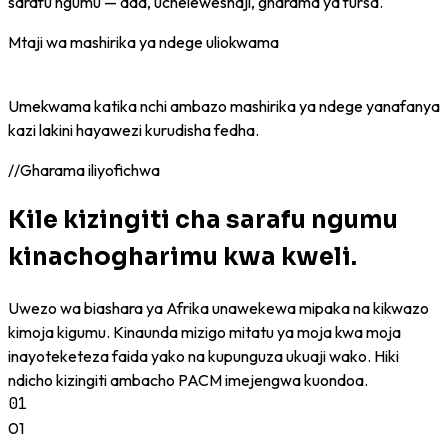
sarafu ngumu — ada, ucheleweshaji, gharama ya fursa.
Mtaji wa mashirika ya ndege uliokwama
$2 B+
Umekwama katika nchi ambazo mashirika ya ndege yanafanya
kazi lakini hayawezi kurudisha fedha.
//
Gharama iliyofichwa
Kile kizingiti cha sarafu ngumu
kinachogharimu kwa kweli.
Uwezo wa biashara ya Afrika unawekewa mipaka na kikwazo
kimoja kigumu. Kinaunda mizigo mitatu ya moja kwa moja
inayoteketeza faida yako na kupunguza ukuaji wako. Hiki
ndicho kizingiti ambacho PACM imejengwa kuondoa.
01
01