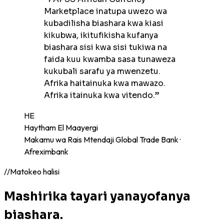
Marketplace inatupa uwezo wa
kubadilisha biashara kwa kiasi
kikubwa, ikitufikisha kufanya
biashara sisi kwa sisi tukiwa na
faida kuu kwamba sasa tunaweza
kukubali sarafu ya mwenzetu.
Afrika haitainuka kwa mawazo.
Afrika itainuka kwa vitendo.
”
HE
Haytham El Maayergi
Makamu wa Rais Mtendaji Global Trade Bank ·
Afreximbank
//
Matokeo halisi
Mashirika tayari yanayofanya
biashara.