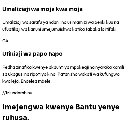
Umaliziaji wa moja kwa moja
Umaliziaji wa sarafu ya ndani, na usimamizi wa benki kuu na
ufuatiliaji wa kanuni umejumuishwa katika tabaka la itifaki.
04
Ufikiaji wa papo hapo
Fedha zinafika kwenye akaunti ya mpokeaji na nyaraka kamili
za ukaguzi na ripoti ya kina. Patanisha wakati wa kufungwa
kwa leja. Endelea mbele.
//
Miundombinu
Imejengwa kwenye Bantu yenye
ruhusa.