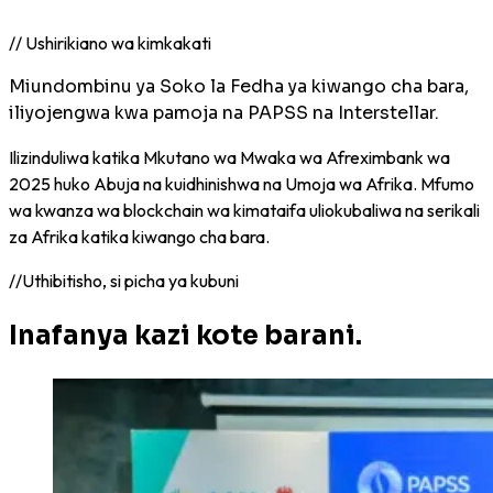
// Ushirikiano wa kimkakati
Miundombinu ya Soko la Fedha ya kiwango cha bara,
iliyojengwa kwa pamoja na PAPSS na Interstellar.
Ilizinduliwa katika Mkutano wa Mwaka wa Afreximbank wa
2025 huko Abuja na kuidhinishwa na Umoja wa Afrika. Mfumo
wa kwanza wa blockchain wa kimataifa uliokubaliwa na serikali
za Afrika katika kiwango cha bara.
//
Uthibitisho, si picha ya kubuni
Inafanya kazi kote barani.