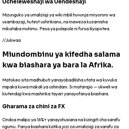
Ucheleweshaji wa Uendeshaji
Mizunguko ya umaliziaji ya wiki mbili huvunja mnyororo wa
usambazaji, hutest ushirikiano, na inaweza kuzamisha
mikataba muhimu. Pesa ya polepole ni fursa iliyopotea.
//
Jukwaa
Miundombinu ya kifedha salama
kwa biashara ya bara la Afrika.
Matokeo sita madhubuti yanayobadilisha utata wa kuvuka
mipaka kuwa makali ya ushindani. Si matarajio — ukweli wa
kiutendaji kwa mashirika tayari yanayofanya biashara.
Gharama za chini za FX
Ondoa malipo ya 16%+ yanayohusiana na kizingiti cha sarafu
ngumu. Fanya biashara katika jozi za umaliziaji za sarafu za