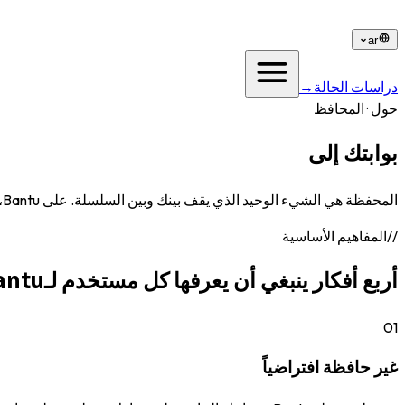
ar
دراسات الحالة
→
حول · المحافظ
بوابتك إلى
Web3.
المحفظة هي الشيء الوحيد الذي يقف بينك وبين السلسلة. على Bantu، هي غير حافظة افتراضياً — مفاتيحك، أصولك، سلطتك. إليك كيف تعمل.
//
المفاهيم الأساسية
أربع أفكار ينبغي أن يعرفها كل مستخدم لـBantu.
01
غير حافظة افتراضياً