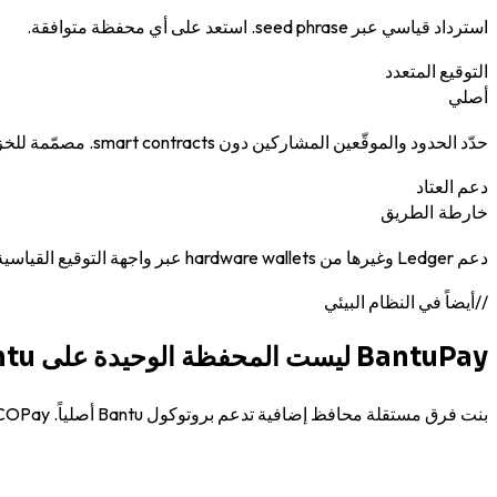
استرداد قياسي عبر seed phrase. استعد على أي محفظة متوافقة.
التوقيع المتعدد
أصلي
حدّد الحدود والموقّعين المشاركين دون smart contracts. مصمّمة للخزائن وescrow وحسابات العائلة.
دعم العتاد
خارطة الطريق
دعم Ledger وغيرها من hardware wallets عبر واجهة التوقيع القياسية.
//
أيضاً في النظام البيئي
BantuPay ليست المحفظة الوحيدة على Bantu.
بنت فرق مستقلة محافظ إضافية تدعم بروتوكول Bantu أصلياً. ECOPay دراسة حالة موثَّقة من المؤسسة.