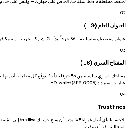
تحتفظ محفظة Bantu بمفتاحك الخاص على جهازك — وليس على خادم شركة. توقّع كل معاملة محلياً؛ والشبكة ترى التوقيع فقط. لا يمكن لأحد نقل أموالك دون مفتاحك، ولا يمكن لأحد تجميد حسابك.
02
العنوان العام (G…)
عنوان محفظتك سلسلة من 56 حرفاً تبدأ بـG. شاركه بحرية — إنه مكافئ للبريد الإلكتروني للقيمة. يمكن لأي شخص إرسال XBN أو أي أصل مُصدَر إليك بالإشارة إلى هذا العنوان.
03
المفتاح السري (S…)
عبارات استرداد HD-wallet (SEP-0005).
04
Trustlines
للاحتفاظ بأي أص
إلغاء الثقة في أي وقت.