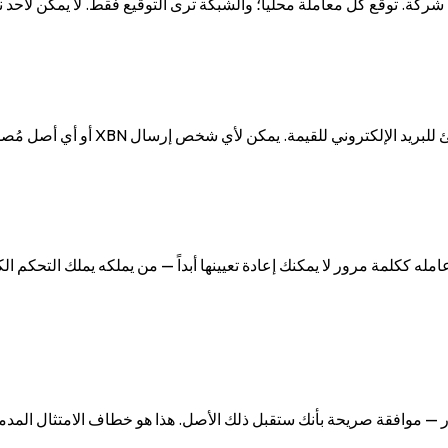
ل غير XBN، يجب أن يفتح حسابك trustline إلى المُصدِر — موافقة صريحة بأنك ستقبل ذلك الأصل. هذ