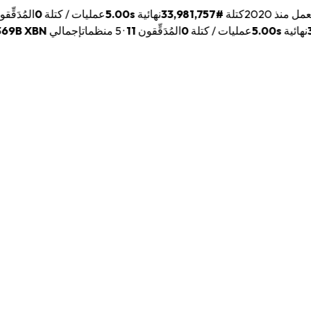
·
تعمل منذ 2020
كتلة
#
33,981,757
نهائية
5.00s
عمليات / كتلة
0
المُدَقِ
3
نهائية
5.00s
عمليات / كتلة
0
المُدَقِّقون
11
·
5 منظمات
إجمالي XBN
XBN
69B