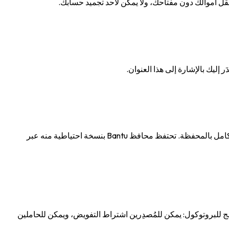
مفتاحك السري سلسلة من 56 حرفاً تبدأ بـS. يوقّع كل معاملة تأذن بها. عامله ككلمة مرور لا يمكنك إعادة تعيينها أبداً — من يملكه يملك التحكم الكامل بالمحفظة. تحتفظ محافظ Bantu بنسخة احتياطية منه عبر
ا هو خطاف الامتثال المدمج للبروتوكول: يمكن للمُصدِرين اشتراط التفويض، ويمكن للحاملين