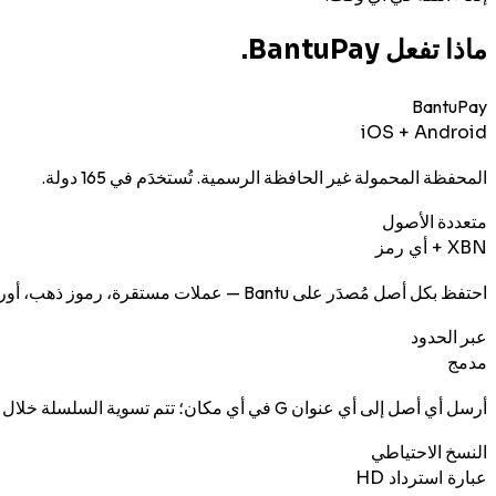
ماذا تفعل BantuPay.
BantuPay
iOS + Android
المحفظة المحمولة غير الحافظة الرسمية. تُستخدَم في 165 دولة.
متعددة الأصول
XBN + أي رمز
احتفظ بكل أصل مُصدَر على Bantu — عملات مستقرة، رموز ذهب، أوراق مالية، NFTs — في محفظة واحدة.
عبر الحدود
مدمج
أرسل أي أصل إلى أي عنوان G في أي مكان؛ تتم تسوية السلسلة خلال 3–5 ثوانٍ.
النسخ الاحتياطي
عبارة استرداد HD