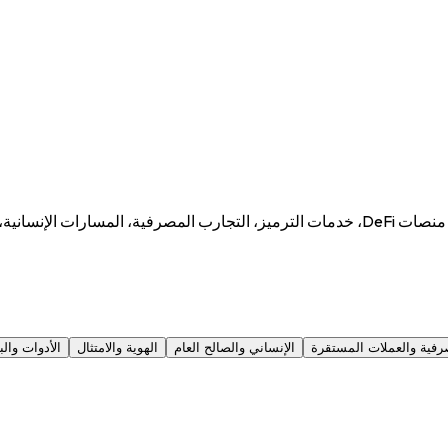
كتالوج متنامٍ لكل ما يعمل على بلوكشين Bantu — ممرات المدفوعات، منصات DeFi، خدمات الترميز، 
رفية والعملات المستقرة
الإنساني والصالح العام
الهوية والامتثال
الأدوات والبن