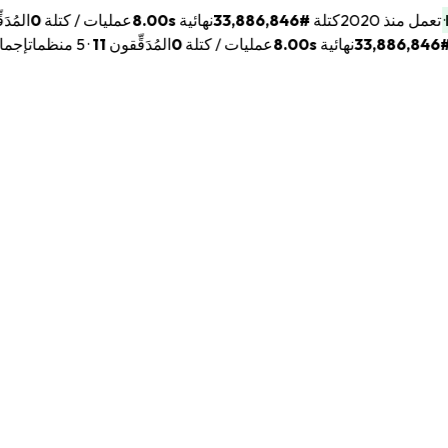
M
·
تعمل منذ 2020
كتلة
#
33,886,846
نهائية
8.00s
عمليات / كتلة
0
المُ
#
33,886,846
نهائية
8.00s
عمليات / كتلة
0
المُدَقِّقون
11
·
5 منظمات
إجما