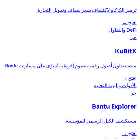
ترميز الكاكاو لاكتشاف سعر شفاف وتمويل التجارة.
افتح
→
DeFi والتداول
حي
KuBitX
منصة تداول أصول رقمية عموم إفريقية تُسوّى على مسارات Bantu.
افتح
→
الأدوات والبنية التحتية
حي
Bantu Explorer
مستكشف الكتل الرسمي للمؤسسة.
افتح
→