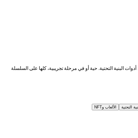
التجارب المصرفية، المسارات الإنسانية، أدوات البنية التحتية. حية أو في مرحلة تجريبية، كلها على السلسلة
ية التحتية
الألعاب وNFT