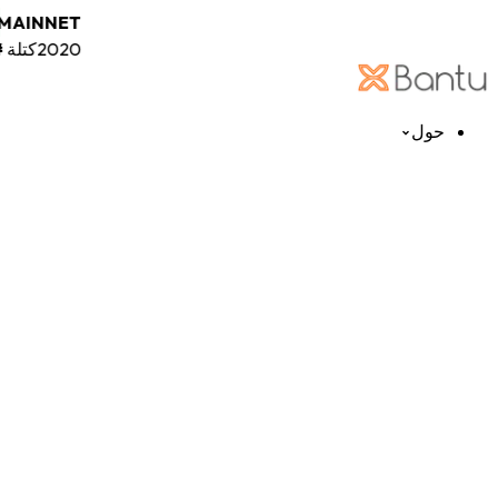
AINNET
2020
كتلة
حول