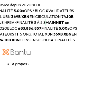
ervice depuis 2020
BLOC
NALITÉ
5.00s
OPS / BLOC
0
VALIDATEURS
L XBN
369B
XBN
EN CIRCULATION
74.10B
 HFBA · FINALITÉ 3 À 5 S
MAINNET
·
en
2020
BLOC
#
33,886,857
FINALITÉ
5.00s
OPS
ATEURS
11
·
5 ORG.
TOTAL XBN
369B
XBN
EN
74.10B
XBN
CONSENSUS HFBA · FINALITÉ 3
À propos