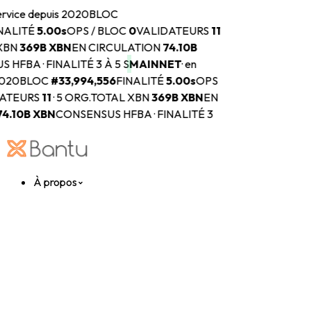
ervice depuis 2020
BLOC
NALITÉ
5.00s
OPS / BLOC
0
VALIDATEURS
11
XBN
369B
XBN
EN CIRCULATION
74.10B
HFBA · FINALITÉ 3 À 5 S
MAINNET
·
en
2020
BLOC
#
33,994,556
FINALITÉ
5.00s
OPS
ATEURS
11
·
5 ORG.
TOTAL XBN
369B
XBN
EN
74.10B
XBN
CONSENSUS HFBA · FINALITÉ 3
À propos