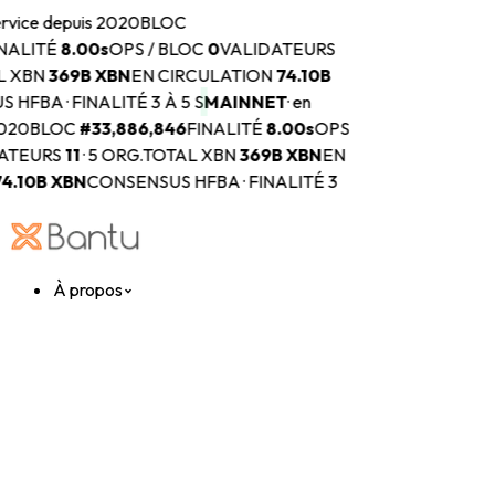
rvice depuis 2020
BLOC
NALITÉ
8.00s
OPS / BLOC
0
VALIDATEURS
 XBN
369B
XBN
EN CIRCULATION
74.10B
HFBA · FINALITÉ 3 À 5 S
MAINNET
·
en
2020
BLOC
#
33,886,846
FINALITÉ
8.00s
OPS
ATEURS
11
·
5 ORG.
TOTAL XBN
369B
XBN
EN
4.10B
XBN
CONSENSUS HFBA · FINALITÉ 3
À propos