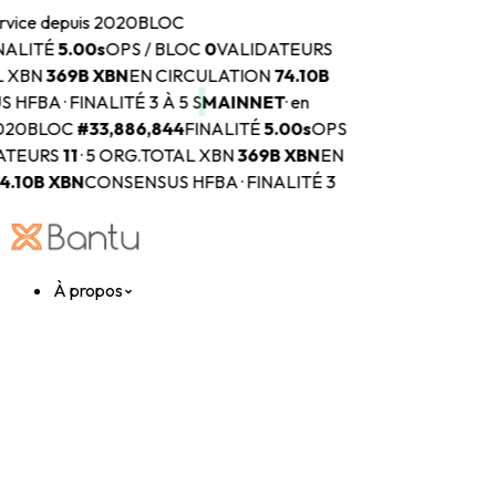
rvice depuis 2020
BLOC
NALITÉ
5.00s
OPS / BLOC
0
VALIDATEURS
 XBN
369B
XBN
EN CIRCULATION
74.10B
HFBA · FINALITÉ 3 À 5 S
MAINNET
·
en
020
BLOC
#
33,886,844
FINALITÉ
5.00s
OPS
ATEURS
11
·
5 ORG.
TOTAL XBN
369B
XBN
EN
4.10B
XBN
CONSENSUS HFBA · FINALITÉ 3
À propos