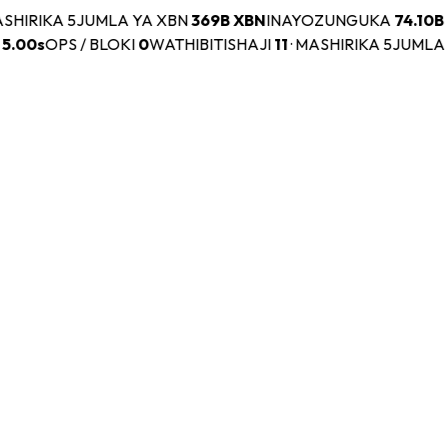
HIRIKA 5
JUMLA YA XBN
369B
XBN
INAYOZUNGUKA
74.10B
5.00s
OPS / BLOKI
0
WATHIBITISHAJI
11
·
MASHIRIKA 5
JUMLA 