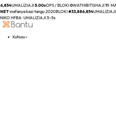
6,854
UMALIZIAJI
5.00s
OPS / BLOKI
0
WATHIBITISHAJI
11
·
MAS
NET
·
inafanya kazi tangu 2020
BLOKI
#
33,886,854
UMALIZIAJI
KO HFBA · UMALIZIAJI 3–5s
Kuhusu