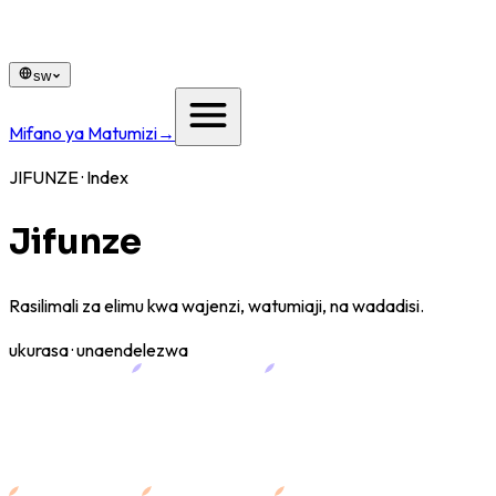
sw
Mifano ya Matumizi
→
JIFUNZE · Index
Jifunze
Rasilimali za elimu kwa wajenzi, watumiaji, na wadadisi.
ukurasa · unaendelezwa