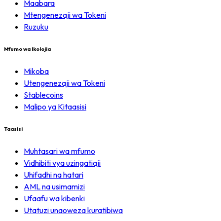
Maabara
Mtengenezaji wa Tokeni
Ruzuku
Mfumo wa Ikolojia
Mikoba
Utengenezaji wa Tokeni
Stablecoins
Malipo ya Kitaasisi
Taasisi
Muhtasari wa mfumo
Vidhibiti vya uzingatiaji
Uhifadhi na hatari
AML na usimamizi
Ufaafu wa kibenki
Utatuzi unaoweza kuratibiwa