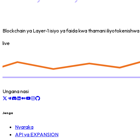
Blockchain ya Layer-1 isiyo ya faida kwa thamani iliyotokenish
live
Ungana nasi
Jenga
Nyaraka
API ya EXPANSION