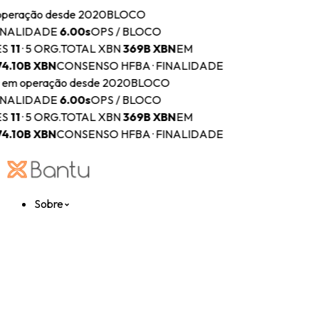
operação desde 2020
BLOCO
INALIDADE
6.00s
OPS / BLOCO
ES
11
·
5 ORG.
TOTAL XBN
369B
XBN
EM
74.10B
XBN
CONSENSO HFBA · FINALIDADE
·
em operação desde 2020
BLOCO
INALIDADE
6.00s
OPS / BLOCO
ES
11
·
5 ORG.
TOTAL XBN
369B
XBN
EM
74.10B
XBN
CONSENSO HFBA · FINALIDADE
Sobre