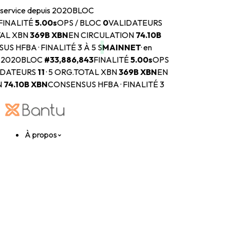
 service depuis 2020
BLOC
FINALITÉ
5.00s
OPS / BLOC
0
VALIDATEURS
AL XBN
369B
XBN
EN CIRCULATION
74.10B
S HFBA · FINALITÉ 3 À 5 S
MAINNET
·
en
s 2020
BLOC
#
33,886,843
FINALITÉ
5.00s
OPS
IDATEURS
11
·
5 ORG.
TOTAL XBN
369B
XBN
EN
N
74.10B
XBN
CONSENSUS HFBA · FINALITÉ 3
À propos